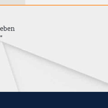
Leben
"Wer A sagt, der muss nich
"
auch erkennen, dass A
Bertolt Brech
1898-1956