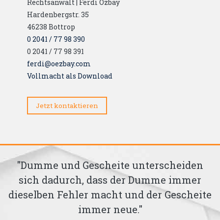
Rechtsanwalt | Ferdi Özbay
Hardenbergstr. 35
46238
Bottrop
0 2041 / 77 98 390
0 2041 / 77 98 391
ferdi@oezbay.com
Vollmacht als Download
Jetzt kontaktieren
u
"Dumme und Gescheite unterscheiden
n
sich dadurch, dass der Dumme immer
."
dieselben Fehler macht und der Gescheite
immer neue."