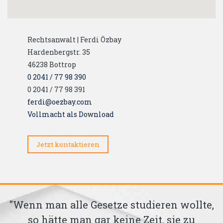
Rechtsanwalt | Ferdi Özbay
Hardenbergstr. 35
46238
Bottrop
0 2041 / 77 98 390
0 2041 / 77 98 391
ferdi@oezbay.com
Vollmacht als Download
Jetzt kontaktieren
"Wenn man alle Gesetze studieren wollte,
so hätte man gar keine Zeit, sie zu
m