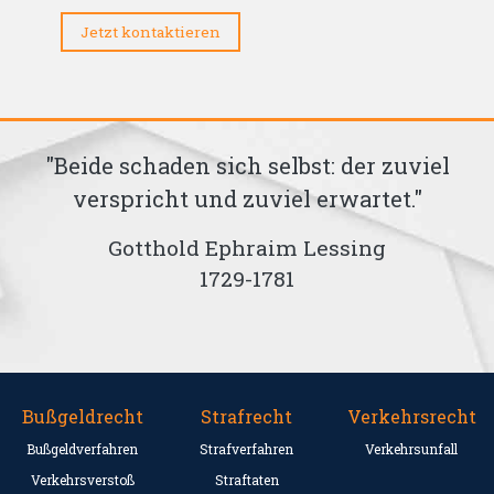
Jetzt kontaktieren
u
"Beide schaden sich selbst: der zuviel
n
verspricht und zuviel erwartet."
g
."
Gotthold Ephraim Lessing
1729-1781
Bußgeldrecht
Strafrecht
Verkehrsrecht
Bußgeldverfahren
Strafverfahren
Verkehrsunfall
Verkehrsverstoß
Straftaten