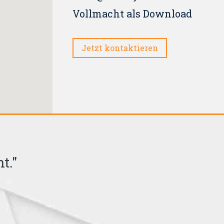
Vollmacht als Download
Jetzt kontaktieren
t."
"Erfahrung heißt gar nicht
Sache auch 35 Jahre sch
Kurt Tuchols
1890-1935