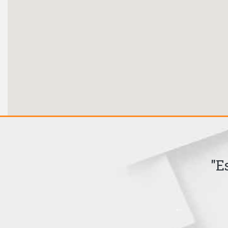
ist, ist starker Schatten."
"E
Wolfgang von Goethe
1749-1832