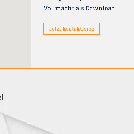
Vollmacht als Download
Jetzt kontaktieren
el
"Nichts ist schrecklicher a
nicht mehr weiß als das,
wissen solle