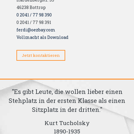
46238
Bottrop
0 2041 / 77 98 390
0 2041 / 77 98 391
ferdi@oezbay.com
Vollmacht als Download
Jetzt kontaktieren
nen
"Erfahrung heißt gar nichts. Man kan
inen
seine Sache auch 35 Jahre schlecht
machen."
Kurt Tucholsky
1890-1935