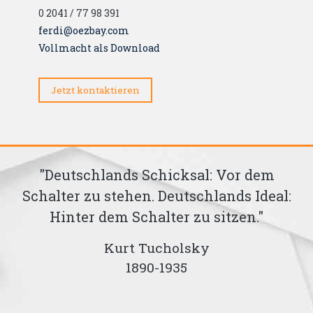
0 2041 / 77 98 391
ferdi@oezbay.com
Vollmacht als Download
Jetzt kontaktieren
"Deutschlands Schicksal: Vor dem
"
Schalter zu stehen. Deutschlands Ideal:
te
Hinter dem Schalter zu sitzen."
Kurt Tucholsky
1890-1935