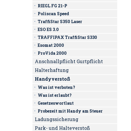
RIEGL FG 21-P
Poliscan Speed
TraffiStar S350 Laser
ESO ES 3.0
TRAFFIPAX TraffiStar S330
Esomat 2000
ProVida 2000
Anschnallpflicht Gurtpflicht
Halterhaftung
Handyverstoß
Was ist verboten?
Was ist erlaubt?
Gesetzeswortlaut
Probezeit mit Handy am Steuer
Ladungssicherung
Park- und Halteverstoß