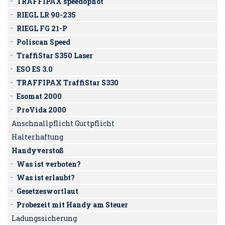
TRAFFIPAX speedophot
RIEGL LR 90-235
RIEGL FG 21-P
Poliscan Speed
TraffiStar S350 Laser
ESO ES 3.0
TRAFFIPAX TraffiStar S330
Esomat 2000
ProVida 2000
Anschnallpflicht Gurtpflicht
Halterhaftung
Handyverstoß
Was ist verboten?
Was ist erlaubt?
Gesetzeswortlaut
Probezeit mit Handy am Steuer
Ladungssicherung