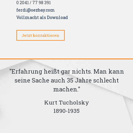
0 2041 / 77 98 391
ferdi@oezbay.com
Vollmacht als Download
Jetzt kontaktieren
hrung heißt gar nichts. Man kann
"Nichts i
e Sache auch 35 Jahre schlecht
der nic
machen."
S
Kurt Tucholsky
Joh
1890-1935