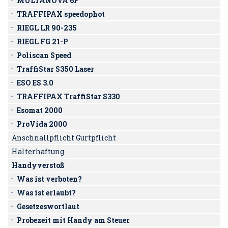
MULTANOVA 6F
TRAFFIPAX speedophot
RIEGL LR 90-235
RIEGL FG 21-P
Poliscan Speed
TraffiStar S350 Laser
ESO ES 3.0
TRAFFIPAX TraffiStar S330
Esomat 2000
ProVida 2000
Anschnallpflicht Gurtpflicht
Halterhaftung
Handyverstoß
Was ist verboten?
Was ist erlaubt?
Gesetzeswortlaut
Probezeit mit Handy am Steuer