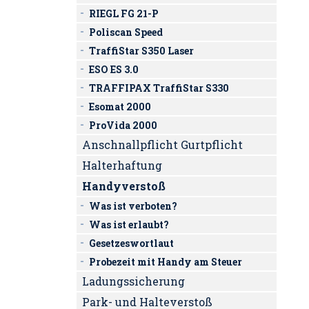
RIEGL FG 21-P
Poliscan Speed
TraffiStar S350 Laser
ESO ES 3.0
TRAFFIPAX TraffiStar S330
Esomat 2000
ProVida 2000
Anschnallpflicht Gurtpflicht
Halterhaftung
Handyverstoß
Was ist verboten?
Was ist erlaubt?
Gesetzeswortlaut
Probezeit mit Handy am Steuer
Ladungssicherung
Park- und Halteverstoß