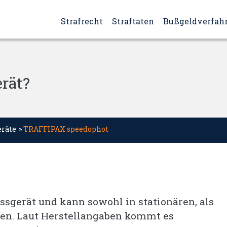
Strafrecht
Straftaten
Bußgeldverfah
rät?
räte
»
TRAFFIPAX speedophot
ssgerät und kann sowohl in stationären, als
den. Laut Herstellangaben kommt es