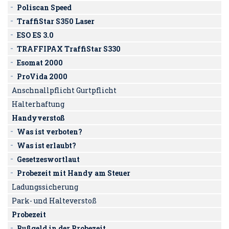
Poliscan Speed
TraffiStar S350 Laser
ESO ES 3.0
TRAFFIPAX TraffiStar S330
Esomat 2000
ProVida 2000
Anschnallpflicht Gurtpflicht
Halterhaftung
Handyverstoß
Was ist verboten?
Was ist erlaubt?
Gesetzeswortlaut
Probezeit mit Handy am Steuer
Ladungssicherung
Park- und Halteverstoß
Probezeit
Bußgeld in der Probezeit