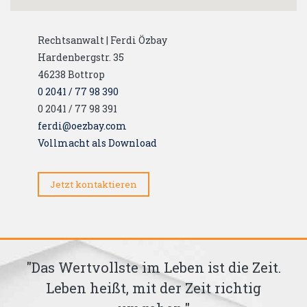
Rechtsanwalt | Ferdi Özbay
Hardenbergstr. 35
46238
Bottrop
0 2041 / 77 98 390
0 2041 / 77 98 391
ferdi@oezbay.com
Vollmacht als Download
Jetzt kontaktieren
"Das Wertvollste im Leben ist die Zeit.
"We
Leben heißt, mit der Zeit richtig
klag