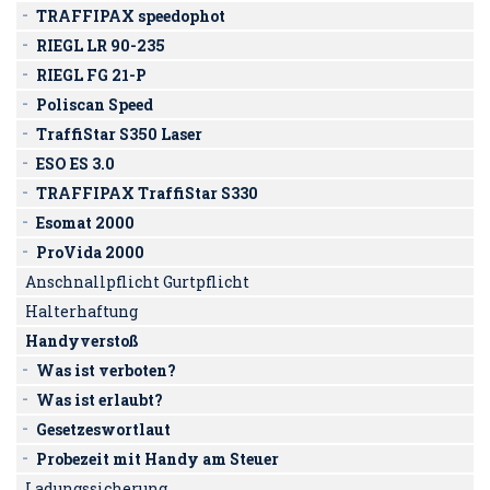
TRAFFIPAX speedophot
RIEGL LR 90-235
RIEGL FG 21-P
Poliscan Speed
TraffiStar S350 Laser
ESO ES 3.0
TRAFFIPAX TraffiStar S330
Esomat 2000
ProVida 2000
Anschnallpflicht Gurtpflicht
Halterhaftung
Handyverstoß
Was ist verboten?
Was ist erlaubt?
Gesetzeswortlaut
Probezeit mit Handy am Steuer
Ladungssicherung