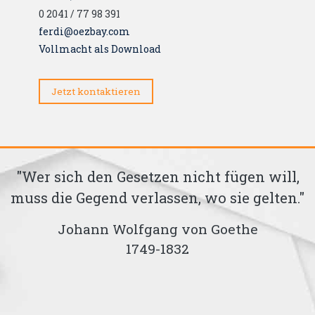
0 2041 / 77 98 391
ferdi@oezbay.com
Vollmacht als Download
Jetzt kontaktieren
"Wer sich den Gesetzen nicht fügen will,
muss die Gegend verlassen, wo sie gelten."
g
Johann Wolfgang von Goethe
1749-1832