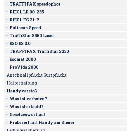
TRAFFIPAX speedophot
RIEGL LR 90-235
RIEGL FG 21-P
Poliscan Speed
TraffiStar S350 Laser
ESO ES 3.0
TRAFFIPAX TraffiStar S330
Esomat 2000
ProVida 2000
Anschnallpflicht Gurtpflicht
Halterhaftung
Handyverstoß
Was ist verboten?
Was ist erlaubt?
Gesetzeswortlaut
Probezeit mit Handy am Steuer
Ladungssicherung